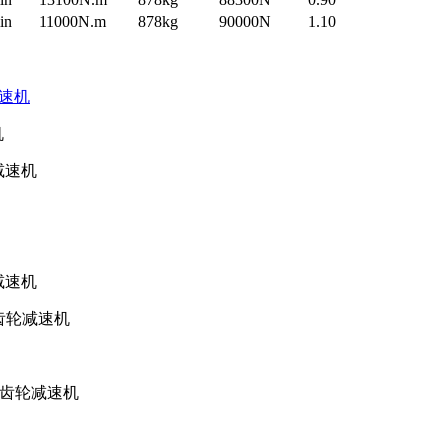
in
11000N.m
878kg
90000N
1.10
速机
机
减速机
减速机
斜齿轮减速机
—斜齿轮减速机