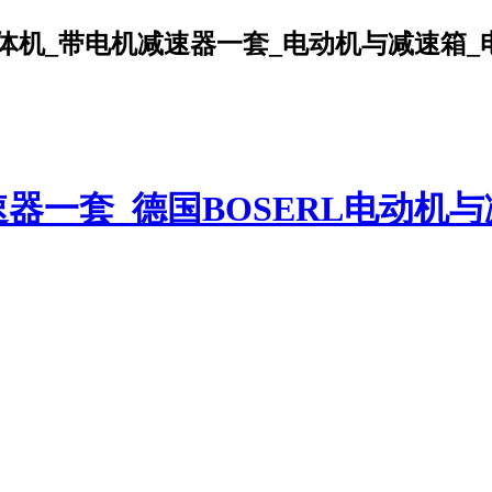
机_带电机减速器一套_电动机与减速箱_电机