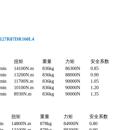
7R87DR160L4
扭矩
重量
力矩
安全系数
/min
14100N.m
836kg
86300N
0.85
/min
13200N.m
836kg
88000N
0.90
/min
11700N.m
836kg
90000N
1.05
/min
10100N.m
836kg
90000N
1.20
/min
8930N.m
836kg
90000N
1.35
扭矩
重量
力矩
安全系数
in
14800N.m
878kg
84900N
0.80
in
13100N.m
878kg
88300N
0.90