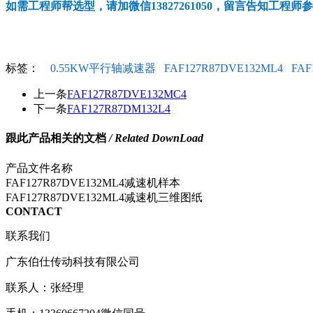
如需工程师帮选型，请加微信13827261050，留言告知工程师
标签：
0.55KW平行轴减速器
FAF127R87DVE132ML4
FAF
上一条
FAF127R87DVE132MC4
下一条
FAF127R87DM132L4
跟此产品相关的文档
/ Related DownLoad
产品文件名称
FAF127R87DVE132ML4减速机样本
FAF127R87DVE132ML4减速机三维图纸
CONTACT
联系我们
广东伯仕传动科技有限公司
联系人：张经理