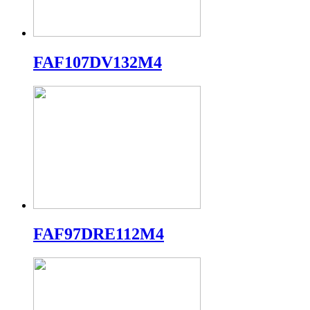
FAF107DV132M4
FAF97DRE112M4