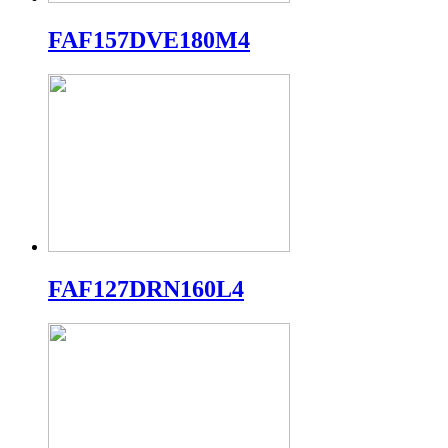
FAF157DVE180M4
FAF127DRN160L4