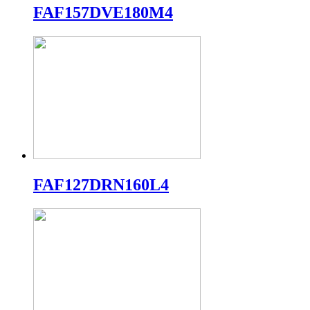
FAF157DVE180M4
FAF127DRN160L4