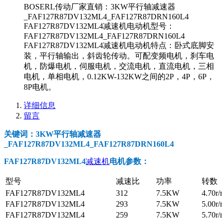
BOSERL传动厂家直销：3KW平行轴减速器
_FAF127R87DV132ML4_FAF127R87DRN160L4
FAF127R87DV132ML4减速机电动机型号：
FAF127R87DV132ML4_FAF127R87DRN160L4
FAF127R87DV132ML4减速机电动机特点：卧式底脚安
装，平行轴输出，斜齿轮传动。可配变频电机，刹车电
机，防爆电机，伺服电机，交流电机，直流电机，三相
电机，单相电机，0.12KW-132KW之间的2P，4P，6P，
8P电机。
详细信息
留言
关键词：3KW平行轴减速器
_FAF127R87DV132ML4_FAF127R87DRN160L4
FAF127R87DV132ML4
减速机
电机参数
：
型号
减速比
功率
转数
FAF127R87DV132ML4
312
7.5KW
4.70r/
FAF127R87DV132ML4
293
7.5KW
5.00r/
FAF127R87DV132ML4
259
7.5KW
5.70r/