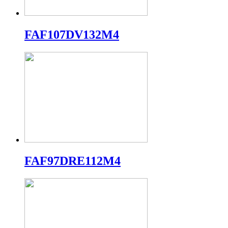
FAF107DV132M4
FAF97DRE112M4