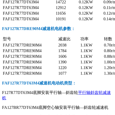
FAF127R77DT63M4
14722
0.12KW
0.09r/
FAF127R77DT63M4
12912
0.12KW
0.11r/
FAF127R77DT63M4
11656
0.12KW
0.12r/
FAF127R77DT63M4
10191
0.12KW
0.14r/
FAF127R77DRE90M4减速机电机参数
：
型号
减速比
功率
转数
FAF127R77DRE90M4
2038
1.1KW
0.70r/
FAF127R77DRE90M4
1784
1.1KW
0.80r/
FAF127R77DRE90M4
1606
1.1KW
0.88r/
FAF127R77DRE90M4
1390
1.1KW
1.00r/
FAF127R77DRE90M4
1220
1.1KW
1.20r/
FAF127R77DRE90M4
1077
1.1KW
1.30r/
FAF127R77DT63M4减速机电动机
类型：
F127R77DT63M4底脚安装平行轴—斜齿轮
平行轴斜齿轮减速
机
FA127BR77DT63M4底脚空心轴安装平行轴—斜齿轮减速机