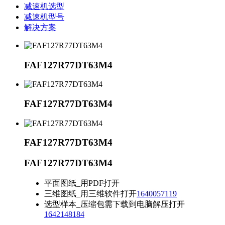
减速机选型
减速机型号
解决方案
FAF127R77DT63M4
FAF127R77DT63M4
FAF127R77DT63M4
FAF127R77DT63M4
平面图纸_用PDF打开
三维图纸_用三维软件打开
1640057119
选型样本_压缩包需下载到电脑解压打开
1642148184