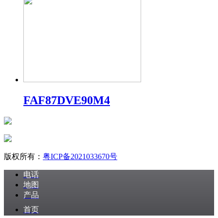
FAF87DVE90M4
版权所有：
粤ICP备2021033670号
电话
地图
产品
首页