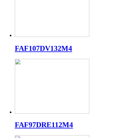
FAF107DV132M4
FAF97DRE112M4