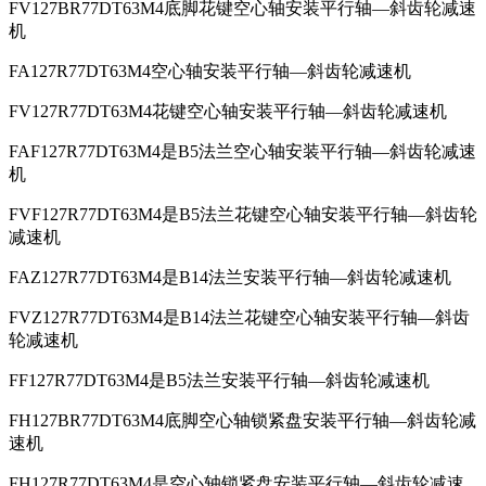
FV127BR77DT63M4底脚花键空心轴安装平行轴—斜齿轮减速
机
FA127R77DT63M4空心轴安装平行轴—斜齿轮减速机
FV127R77DT63M4花键空心轴安装平行轴—斜齿轮减速机
FAF127R77DT63M4是B5法兰空心轴安装平行轴—斜齿轮减速
机
FVF127R77DT63M4是B5法兰花键空心轴安装平行轴—斜齿轮
减速机
FAZ127R77DT63M4是B14法兰安装平行轴—斜齿轮减速机
FVZ127R77DT63M4是B14法兰花键空心轴安装平行轴—斜齿
轮减速机
FF127R77DT63M4是B5法兰安装平行轴—斜齿轮减速机
FH127BR77DT63M4底脚空心轴锁紧盘安装平行轴—斜齿轮减
速机
FH127R77DT63M4是空心轴锁紧盘安装平行轴—斜齿轮减速