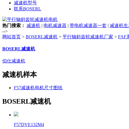
减速机型号
联系BOSERL
热门搜索：
减速机
|
电机减速器
|
带电机减速器一套
|
减速机生
-->
网站首页
>
BOSERL减速机
>
平行轴斜齿轮减速机厂家
>
FA
BOSERL减速机
伯仕减速机
减速机样本
F57减速机电机尺寸图纸
BOSERL减速机
F57DVE132M4