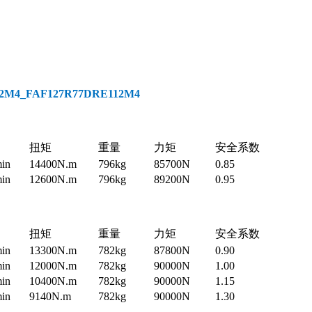
_FAF127R77DRE112M4
扭矩
重量
力矩
安全系数
min
14400N.m
796kg
85700N
0.85
min
12600N.m
796kg
89200N
0.95
扭矩
重量
力矩
安全系数
min
13300N.m
782kg
87800N
0.90
min
12000N.m
782kg
90000N
1.00
min
10400N.m
782kg
90000N
1.15
min
9140N.m
782kg
90000N
1.30