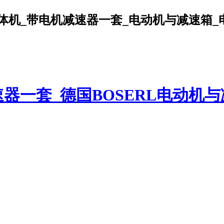
机_带电机减速器一套_电动机与减速箱_电机