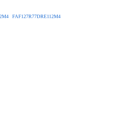
32M4
FAF127R77DRE112M4