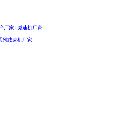
产厂家
|
减速机厂家
F系列减速机厂家