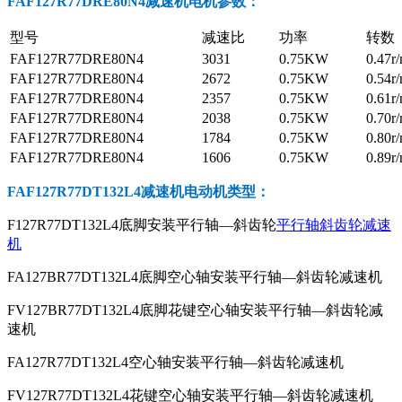
FAF127R77DRE80N4减速机电机参数
：
型号
减速比
功率
转数
FAF127R77DRE80N4
3031
0.75KW
0.47r
FAF127R77DRE80N4
2672
0.75KW
0.54r
FAF127R77DRE80N4
2357
0.75KW
0.61r
FAF127R77DRE80N4
2038
0.75KW
0.70r
FAF127R77DRE80N4
1784
0.75KW
0.80r
FAF127R77DRE80N4
1606
0.75KW
0.89r
FAF127R77DT132L4减速机电动机
类型：
F127R77DT132L4底脚安装平行轴—斜齿轮
平行轴斜齿轮减速
机
FA127BR77DT132L4底脚空心轴安装平行轴—斜齿轮减速机
FV127BR77DT132L4底脚花键空心轴安装平行轴—斜齿轮减
速机
FA127R77DT132L4空心轴安装平行轴—斜齿轮减速机
FV127R77DT132L4花键空心轴安装平行轴—斜齿轮减速机