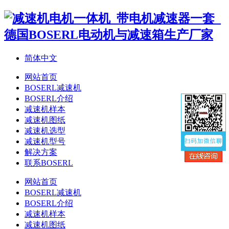
简体中文
网站首页
BOSERL减速机
BOSERL介绍
减速机样本
减速机图纸
减速机选型
减速机型号
解决方案
联系BOSERL
网站首页
BOSERL减速机
BOSERL介绍
减速机样本
减速机图纸