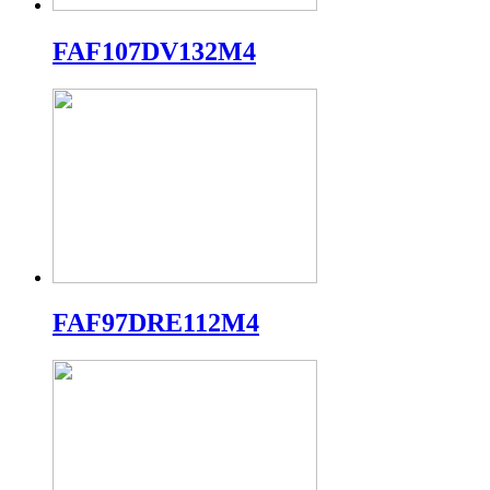
FAF107DV132M4
FAF97DRE112M4