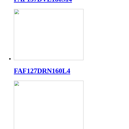
FAF127DRN160L4