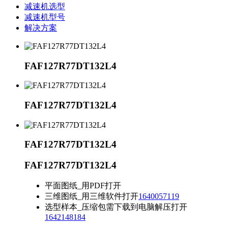
减速机选型
减速机型号
解决方案
FAF127R77DT132L4
FAF127R77DT132L4
FAF127R77DT132L4
FAF127R77DT132L4
平面图纸_用PDF打开
三维图纸_用三维软件打开
1640057119
选型样本_压缩包需下载到电脑解压打开
1642148184