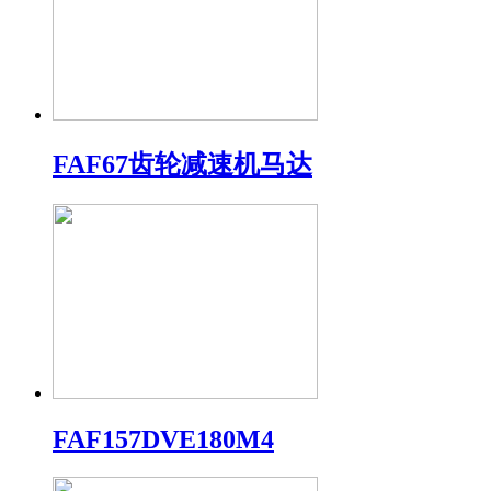
FAF67齿轮减速机马达
FAF157DVE180M4