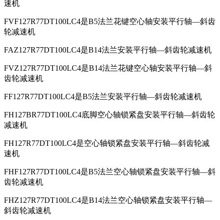
速机
FVF127R77DT100LC4是B5法兰花键空心轴安装平行轴—斜齿
轮减速机
FAZ127R77DT100LC4是B14法兰安装平行轴—斜齿轮减速机
FVZ127R77DT100LC4是B14法兰花键空心轴安装平行轴—斜
齿轮减速机
FF127R77DT100LC4是B5法兰安装平行轴—斜齿轮减速机
FH127BR77DT100LC4底脚空心轴锁紧盘安装平行轴—斜齿轮
减速机
FH127R77DT100LC4是空心轴锁紧盘安装平行轴—斜齿轮减
速机
FHF127R77DT100LC4是B5法兰空心轴锁紧盘安装平行轴—斜
齿轮减速机
FHZ127R77DT100LC4是B14法兰空心轴锁紧盘安装平行轴—
斜齿轮减速机