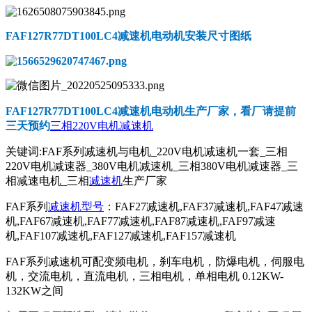
FAF127R77DT100LC4减速机电动机
安装尺寸图纸
FAF127R77DT100LC4减速机电动机
生产厂家，看厂请提前
三天预约
三相220V电机减速机
关键词:FAF系列减速机与电机_220V电机减速机一套_三相
220V电机减速器_380V电机减速机_三相380V电机减速器_三
相减速电机_三相
减速机
生产厂家
FAF系列
减速机型号
：FAF27减速机,FAF37减速机,FAF47减速
机,FAF67减速机,FAF77减速机,FAF87减速机,FAF97减速
机,FAF107减速机,FAF127减速机,FAF157减速机
FAF系列减速机可配变频电机，刹车电机，防爆电机，伺服电
机，交流电机，直流电机，三相电机，单相电机 0.12KW-
132KW之间