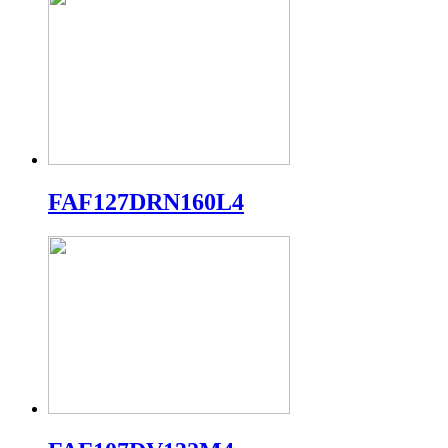
FAF127DRN160L4