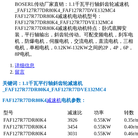
BOSERL传动厂家直销：1.1千瓦平行轴斜齿轮减速机
_FAF127R77DR80K4_FAF127R77DVE132MC4
FAF127R77DR80K4减速机电动机型号：
FAF127R77DR80K4_FAF127R77DVE132MC4
FAF127R77DR80K4减速机电动机特点：卧式底脚安
装，平行轴输出，斜齿轮传动。可配变频电机，刹车电
机，防爆电机，伺服电机，交流电机，直流电机，三相
电机，单相电机，0.12KW-132KW之间的2P，4P，6P，
8P电机。
详细信息
留言
关键词：1.1千瓦平行轴斜齿轮减速机
_FAF127R77DR80K4_FAF127R77DVE132MC4
FAF127R77DR80K4
减速机
电机参数
：
型号
减速比
功率
转数
FAF127R77DR80K4
3926
0.55KW
0.35r/
FAF127R77DR80K4
3454
0.55KW
0.40r/
FAF127R77DR80K4
3031
0.55KW
0.46r/