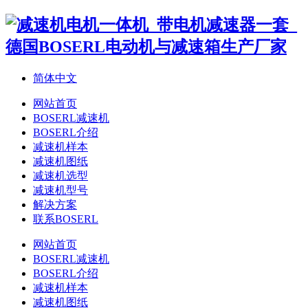
简体中文
网站首页
BOSERL减速机
BOSERL介绍
减速机样本
减速机图纸
减速机选型
减速机型号
解决方案
联系BOSERL
网站首页
BOSERL减速机
BOSERL介绍
减速机样本
减速机图纸