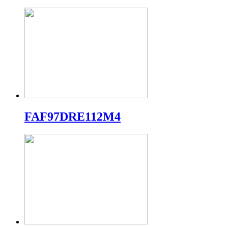
FAF97DRE112M4