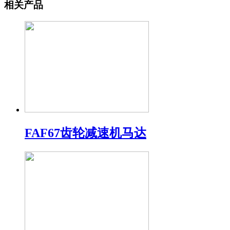
相关产品
FAF67齿轮减速机马达