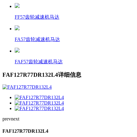
FF57齿轮减速机马达
FA57齿轮减速机马达
FAF57齿轮减速机马达
FAF127R77DR132L4详细信息
prev
next
FAF127R77DR132L4