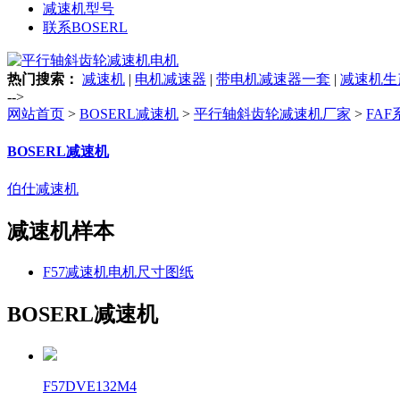
减速机型号
联系BOSERL
热门搜索：
减速机
|
电机减速器
|
带电机减速器一套
|
减速机生
-->
网站首页
>
BOSERL减速机
>
平行轴斜齿轮减速机厂家
>
FA
BOSERL减速机
伯仕减速机
减速机样本
F57减速机电机尺寸图纸
BOSERL减速机
F57DVE132M4