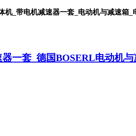
机_带电机减速器一套_电动机与减速箱_电机