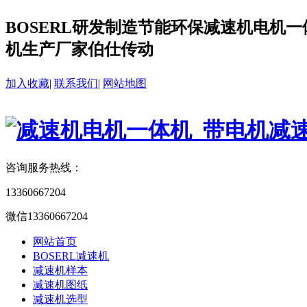
BOSERL研发制造节能环保减速机电机一体
机生产厂家伯仕传动
加入收藏
|
联系我们
|
网站地图
咨询服务热线：
13360667204
微信13360667204
网站首页
BOSERL减速机
减速机样本
减速机图纸
减速机选型