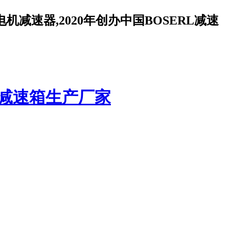
减速器,2020年创办中国BOSERL减速