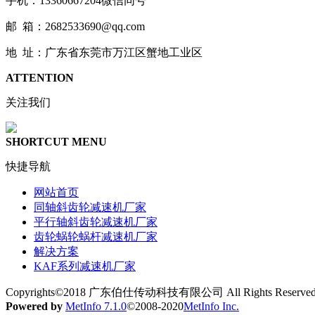
手机：13360667204微信同号
邮 箱：2682533690@qq.com
地 址：广东省东莞市万江区蟹地工业区
ATTENTION
关注我们
SHORTCUT MENU
快捷导航
网站首页
同轴斜齿轮减速机厂家
平行轴斜齿轮减速机厂家
齿轮蜗轮蜗杆减速机厂家
解决方案
KAF系列减速机厂家
Copyrights©2018 广东伯仕传动科技有限公司 All Rights Reserved
Powered by
MetInfo 7.1.0
©2008-2020
MetInfo Inc.