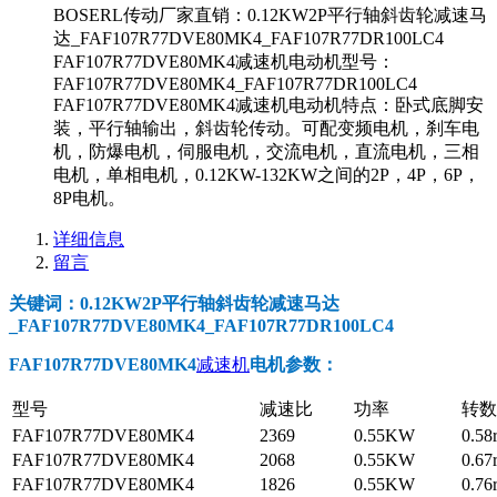
BOSERL传动厂家直销：0.12KW2P平行轴斜齿轮减速马
达_FAF107R77DVE80MK4_FAF107R77DR100LC4
FAF107R77DVE80MK4减速机电动机型号：
FAF107R77DVE80MK4_FAF107R77DR100LC4
FAF107R77DVE80MK4减速机电动机特点：卧式底脚安
装，平行轴输出，斜齿轮传动。可配变频电机，刹车电
机，防爆电机，伺服电机，交流电机，直流电机，三相
电机，单相电机，0.12KW-132KW之间的2P，4P，6P，
8P电机。
详细信息
留言
关键词：0.12KW2P平行轴斜齿轮减速马达
_FAF107R77DVE80MK4_FAF107R77DR100LC4
FAF107R77DVE80MK4
减速机
电机参数
：
型号
减速比
功率
转数
FAF107R77DVE80MK4
2369
0.55KW
0.58
FAF107R77DVE80MK4
2068
0.55KW
0.67
FAF107R77DVE80MK4
1826
0.55KW
0.76