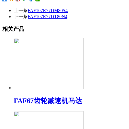
上一条
FAF107R77DM80S4
下一条
FAF107R77DT80N4
相关产品
FAF67齿轮减速机马达