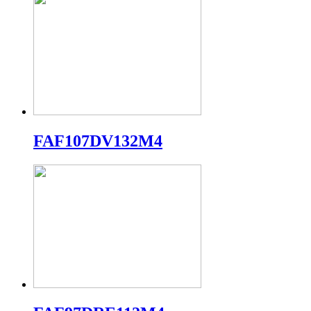
FAF107DV132M4