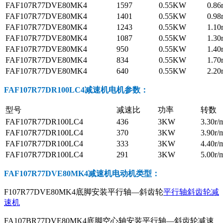
FAF107R77DVE80MK4
1597
0.55KW
0.86
FAF107R77DVE80MK4
1401
0.55KW
0.98
FAF107R77DVE80MK4
1243
0.55KW
1.10
FAF107R77DVE80MK4
1087
0.55KW
1.30
FAF107R77DVE80MK4
950
0.55KW
1.40
FAF107R77DVE80MK4
834
0.55KW
1.70
FAF107R77DVE80MK4
640
0.55KW
2.20
FAF107R77DR100LC4减速机电机参数
：
型号
减速比
功率
转数
FAF107R77DR100LC4
436
3KW
3.30r/
FAF107R77DR100LC4
370
3KW
3.90r/
FAF107R77DR100LC4
333
3KW
4.40r/
FAF107R77DR100LC4
291
3KW
5.00r/
FAF107R77DVE80MK4减速机电动机
类型：
F107R77DVE80MK4底脚安装平行轴—斜齿轮
平行轴斜齿轮减
速机
FA107BR77DVE80MK4底脚空心轴安装平行轴—斜齿轮减速