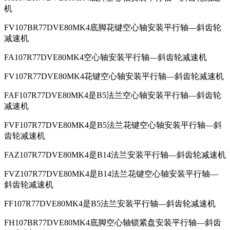
机
FV107BR77DVE80MK4底脚花键空心轴安装平行轴—斜齿轮
减速机
FA107R77DVE80MK4空心轴安装平行轴—斜齿轮减速机
FV107R77DVE80MK4花键空心轴安装平行轴—斜齿轮减速机
FAF107R77DVE80MK4是B5法兰空心轴安装平行轴—斜齿轮
减速机
FVF107R77DVE80MK4是B5法兰花键空心轴安装平行轴—斜
齿轮减速机
FAZ107R77DVE80MK4是B14法兰安装平行轴—斜齿轮减速机
FVZ107R77DVE80MK4是B14法兰花键空心轴安装平行轴—
斜齿轮减速机
FF107R77DVE80MK4是B5法兰安装平行轴—斜齿轮减速机
FH107BR77DVE80MK4底脚空心轴锁紧盘安装平行轴—斜齿