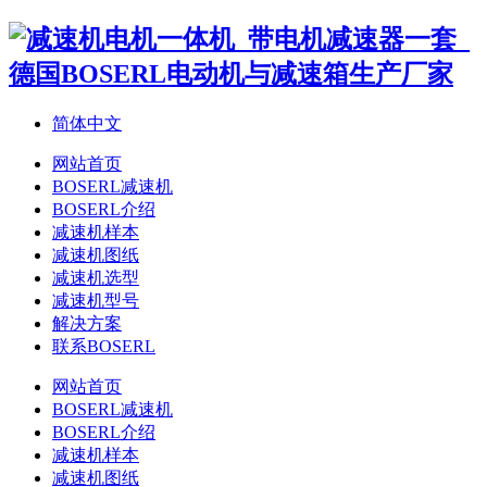
简体中文
网站首页
BOSERL减速机
BOSERL介绍
减速机样本
减速机图纸
减速机选型
减速机型号
解决方案
联系BOSERL
网站首页
BOSERL减速机
BOSERL介绍
减速机样本
减速机图纸