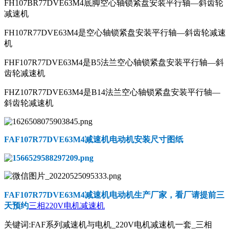
FH107BR77DVE63M4底脚空心轴锁紧盘安装平行轴—斜齿轮
减速机
FH107R77DVE63M4是空心轴锁紧盘安装平行轴—斜齿轮减速
机
FHF107R77DVE63M4是B5法兰空心轴锁紧盘安装平行轴—斜
齿轮减速机
FHZ107R77DVE63M4是B14法兰空心轴锁紧盘安装平行轴—
斜齿轮减速机
FAF107R77DVE63M4减速机电动机
安装尺寸图纸
FAF107R77DVE63M4减速机电动机
生产厂家，看厂请提前三
天预约
三相220V电机减速机
关键词:FAF系列减速机与电机_220V电机减速机一套_三相