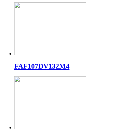
FAF107DV132M4