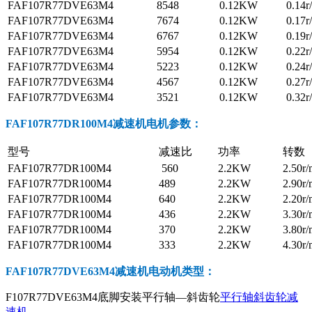
FAF107R77DVE63M4
8548
0.12KW
0.14r
FAF107R77DVE63M4
7674
0.12KW
0.17r
FAF107R77DVE63M4
6767
0.12KW
0.19r
FAF107R77DVE63M4
5954
0.12KW
0.22r
FAF107R77DVE63M4
5223
0.12KW
0.24r
FAF107R77DVE63M4
4567
0.12KW
0.27r
FAF107R77DVE63M4
3521
0.12KW
0.32r
FAF107R77DR100M4减速机电机参数
：
型号
减速比
功率
转数
FAF107R77DR100M4
560
2.2KW
2.50r/
FAF107R77DR100M4
489
2.2KW
2.90r/
FAF107R77DR100M4
640
2.2KW
2.20r/
FAF107R77DR100M4
436
2.2KW
3.30r/
FAF107R77DR100M4
370
2.2KW
3.80r/
FAF107R77DR100M4
333
2.2KW
4.30r/
FAF107R77DVE63M4减速机电动机
类型：
F107R77DVE63M4底脚安装平行轴—斜齿轮
平行轴斜齿轮减
速机