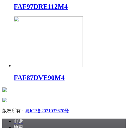
FAF97DRE112M4
FAF87DVE90M4
版权所有：
粤ICP备2021033670号
电话
地图