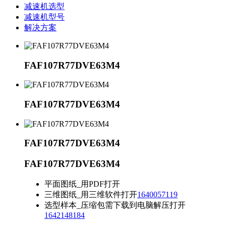
减速机选型
减速机型号
解决方案
FAF107R77DVE63M4
FAF107R77DVE63M4
FAF107R77DVE63M4
FAF107R77DVE63M4
平面图纸_用PDF打开
三维图纸_用三维软件打开
1640057119
选型样本_压缩包需下载到电脑解压打开
1642148184