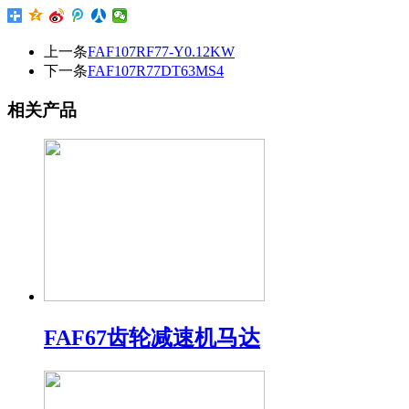
上一条
FAF107RF77-Y0.12KW
下一条
FAF107R77DT63MS4
相关产品
FAF67齿轮减速机马达