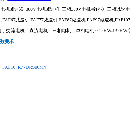
V电机减速器_380V电机减速机_三相380V电机减速器_三相减速
,FAF67减速机,FAF77减速机,FAF87减速机,FAF97减速机,FAF10
交流电机，直流电机，三相电机，单相电机 0.12KW-132KW
参数要求
FAF107R77DRS80M4