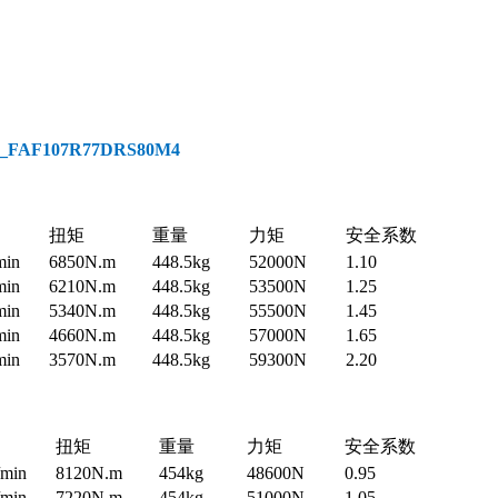
AF107R77DRS80M4
扭矩
重量
力矩
安全系数
min
6850N.m
448.5kg
52000N
1.10
min
6210N.m
448.5kg
53500N
1.25
min
5340N.m
448.5kg
55500N
1.45
min
4660N.m
448.5kg
57000N
1.65
min
3570N.m
448.5kg
59300N
2.20
扭矩
重量
力矩
安全系数
/min
8120N.m
454kg
48600N
0.95
/min
7220N.m
454kg
51000N
1.05