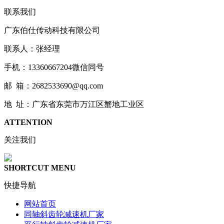
联系我们
广东伯仕传动科技有限公司
联系人：张经理
手机：13360667204微信同号
邮 箱：2682533690@qq.com
地 址：广东省东莞市万江区蟹地工业区
ATTENTION
关注我们
SHORTCUT MENU
快捷导航
网站首页
同轴斜齿轮减速机厂家