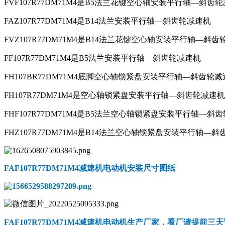
FVF107R77DM71M4是B5法兰花键空心轴安装平行轴—斜齿
FAZ107R77DM71M4是B14法兰安装平行轴—斜齿轮减速机
FVZ107R77DM71M4是B14法兰花键空心轴安装平行轴—斜
FF107R77DM71M4是B5法兰安装平行轴—斜齿轮减速机
FH107BR77DM71M4底脚空心轴锁紧盘安装平行轴—斜齿轮
FH107R77DM71M4是空心轴锁紧盘安装平行轴—斜齿轮减速机
FHF107R77DM71M4是B5法兰空心轴锁紧盘安装平行轴—斜
FHZ107R77DM71M4是B14法兰空心轴锁紧盘安装平行轴—
FAF107R77DM71M4减速机电动机
安装尺寸图纸
FAF107R77DM71M4减速机电动机
生产厂家，看厂请提前三天