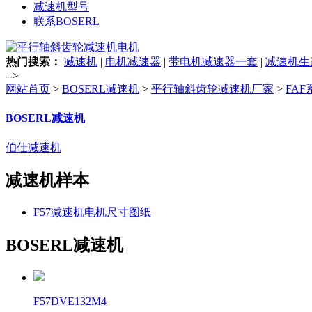
减速机型号
联系BOSERL
热门搜索：
减速机
|
电机减速器
|
带电机减速器一套
|
减速机生
-->
网站首页
>
BOSERL减速机
>
平行轴斜齿轮减速机厂家
>
FA
BOSERL减速机
伯仕减速机
减速机样本
F57减速机电机尺寸图纸
BOSERL减速机
F57DVE132M4