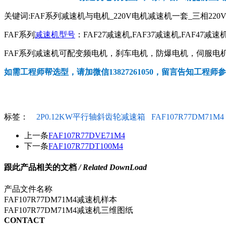
关键词:FAF系列减速机与电机_220V电机减速机一套_三相220
FAF系列
减速机型号
：FAF27减速机,FAF37减速机,FAF47减速机
FAF系列减速机可配变频电机，刹车电机，防爆电机，伺服电机，
如需工程师帮选型，请加微信13827261050，留言告知工程师
标签：
2P0.12KW平行轴斜齿轮减速箱
FAF107R77DM71M4
上一条
FAF107R77DVE71M4
下一条
FAF107R77DT100M4
跟此产品相关的文档
/ Related DownLoad
产品文件名称
FAF107R77DM71M4减速机样本
FAF107R77DM71M4减速机三维图纸
CONTACT