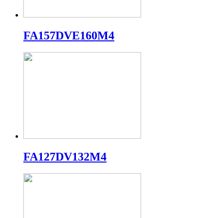
FA157DVE160M4
FA127DV132M4