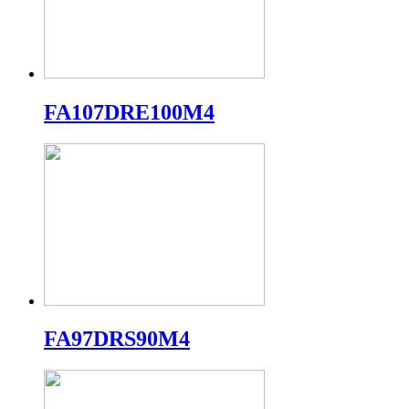
FA107DRE100M4
FA97DRS90M4