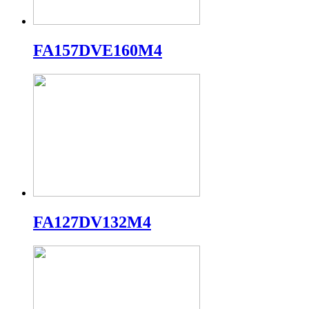
FA157DVE160M4
FA127DV132M4