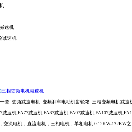
速机
轮减速机
齿轮减速机
约
三相变频电机减速机
器一套_变频减速电机_变频刹车电动机齿轮箱_三相变频电机减速
67减速机,FA77减速机,FA87减速机,FA97减速机,FA107减速机,FA
流电机，直流电机，三相电机，单相电机 0.12KW-132KW之