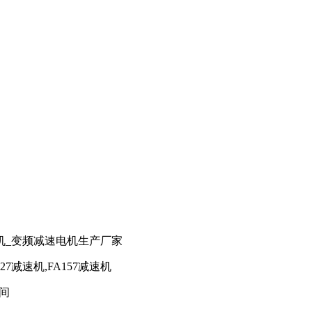
机_变频减速电机生产厂家
127减速机,FA157减速机
间