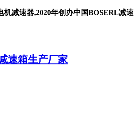
减速器,2020年创办中国BOSERL减速