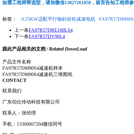
如需工程师帮选型，请加微信13827261050，留言告知工程师
标签：
0.25KW适配平行轴斜齿轮减速电机
FA97R57DM90S
上一条
FA97R57DRE100LS4
下一条
FA97R57DV90L4
跟此产品相关的文档
/ Related DownLoad
产品文件名称
FA97R57DM90S4减速机样本
FA97R57DM90S4减速机三维图纸
CONTACT
联系我们
广东伯仕传动科技有限公司
联系人：张经理
手机：13360667204微信同号