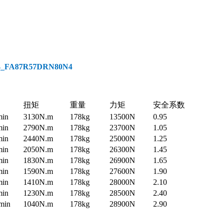
A87R57DRN80N4
扭矩
重量
力矩
安全系数
min
3130N.m
178kg
13500N
0.95
min
2790N.m
178kg
23700N
1.05
min
2440N.m
178kg
25000N
1.25
min
2050N.m
178kg
26300N
1.45
min
1830N.m
178kg
26900N
1.65
min
1590N.m
178kg
27600N
1.90
min
1410N.m
178kg
28000N
2.10
min
1230N.m
178kg
28500N
2.40
/min
1040N.m
178kg
28900N
2.90