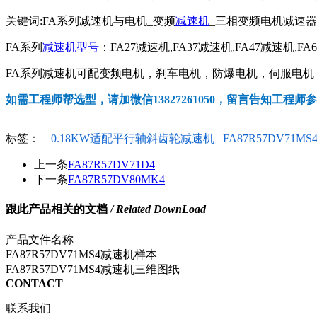
关键词:FA系列减速机与电机_变频
减速机
_三相变频电机减速
FA系列
减速机型号
：FA27减速机,FA37减速机,FA47减速机,FA
FA系列减速机可配变频电机，刹车电机，防爆电机，伺服电机，交
如需工程师帮选型，请加微信13827261050，留言告知工程师
标签：
0.18KW适配平行轴斜齿轮减速机
FA87R57DV71MS
上一条
FA87R57DV71D4
下一条
FA87R57DV80MK4
跟此产品相关的文档
/ Related DownLoad
产品文件名称
FA87R57DV71MS4减速机样本
FA87R57DV71MS4减速机三维图纸
CONTACT
联系我们