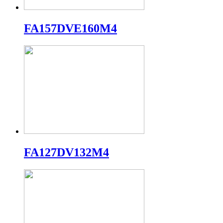
FA157DVE160M4
FA127DV132M4