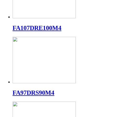
FA107DRE100M4
FA97DRS90M4