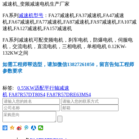
减速机_变频减速电机生产厂家
FA系列
减速机型号
：FA27减速机,FA37减速机,FA47减速
机,FA67减速机,FA77减速机,FA87减速机,FA97减速机,FA107减
速机,FA127减速机,FA157减速机
FA系列减速机可配变频电机，刹车电机，防爆电机，伺服电
机，交流电机，直流电机，三相电机，单相电机 0.12KW-
132KW之间
如需工程师帮选型，请加微信13827261050，留言告知工程师
参数要求
标签:
0.55KW适配平行轴减速
机
FA87R57DT80S4
FA87R57DRE63MS4