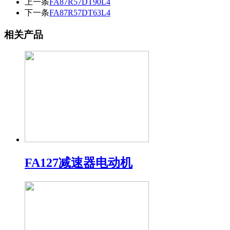
上一条
FA87R57DT90L4
下一条
FA87R57DT63L4
相关产品
FA127减速器电动机