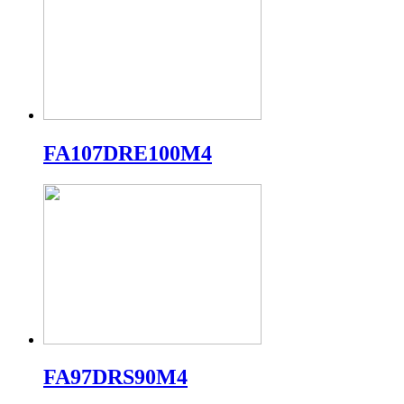
FA107DRE100M4
FA97DRS90M4