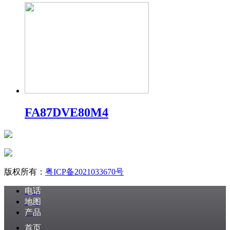
FA87DVE80M4
版权所有：
粤ICP备2021033670号
电话
地图
产品
首页