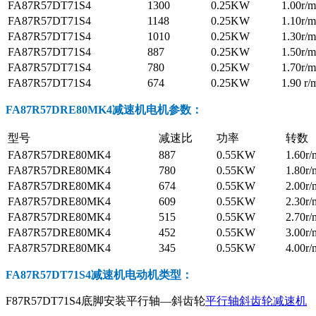
FA87R57DT71S4
1300
0.25KW
1.00r/m
FA87R57DT71S4
1148
0.25KW
1.10r/m
FA87R57DT71S4
1010
0.25KW
1.30r/m
FA87R57DT71S4
887
0.25KW
1.50r/m
FA87R57DT71S4
780
0.25KW
1.70r/m
FA87R57DT71S4
674
0.25KW
1.90 r/
FA87R57DRE80MK4减速机电机参数
：
型号
减速比
功率
转数
FA87R57DRE80MK4
887
0.55KW
1.60r/
FA87R57DRE80MK4
780
0.55KW
1.80r/
FA87R57DRE80MK4
674
0.55KW
2.00r/
FA87R57DRE80MK4
609
0.55KW
2.30r/
FA87R57DRE80MK4
515
0.55KW
2.70r/
FA87R57DRE80MK4
452
0.55KW
3.00r/
FA87R57DRE80MK4
345
0.55KW
4.00r/
FA87R57DT71S4减速机电动机
类型：
F87R57DT71S4底脚安装平行轴—斜齿轮
平行轴斜齿轮减速机