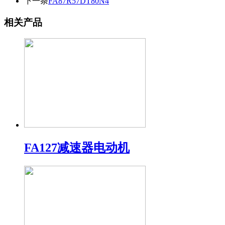
下一条
FA87R57DT80N4
相关产品
FA127减速器电动机