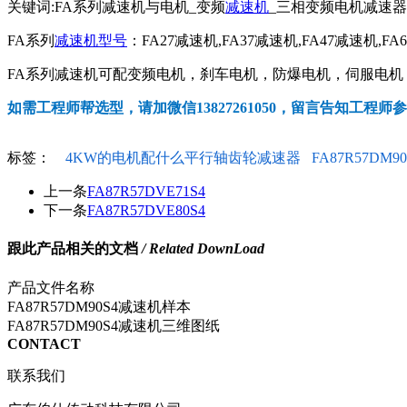
关键词:FA系列减速机与电机_变频
减速机
_三相变频电机减速
FA系列
减速机型号
：FA27减速机,FA37减速机,FA47减速机,FA
FA系列减速机可配变频电机，刹车电机，防爆电机，伺服电机，交
如需工程师帮选型，请加微信13827261050，留言告知工程师
标签：
4KW的电机配什么平行轴齿轮减速器
FA87R57DM90
上一条
FA87R57DVE71S4
下一条
FA87R57DVE80S4
跟此产品相关的文档
/ Related DownLoad
产品文件名称
FA87R57DM90S4减速机样本
FA87R57DM90S4减速机三维图纸
CONTACT
联系我们