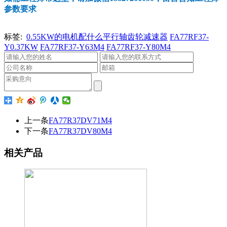
参数要求
标签:
0.55KW的电机配什么平行轴齿轮减速器
FA77RF37-
Y0.37KW
FA77RF37-Y63M4
FA77RF37-Y80M4
上一条
FA77R37DV71M4
下一条
FA77R37DV80M4
相关产品