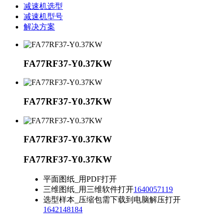
减速机选型
减速机型号
解决方案
FA77RF37-Y0.37KW
FA77RF37-Y0.37KW
FA77RF37-Y0.37KW
FA77RF37-Y0.37KW
平面图纸_用PDF打开
三维图纸_用三维软件打开
1640057119
选型样本_压缩包需下载到电脑解压打开
1642148184