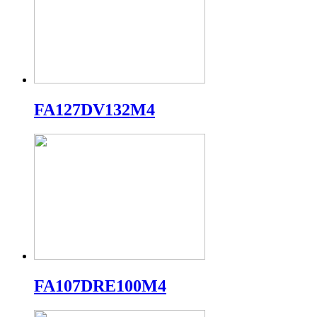
FA127DV132M4
FA107DRE100M4