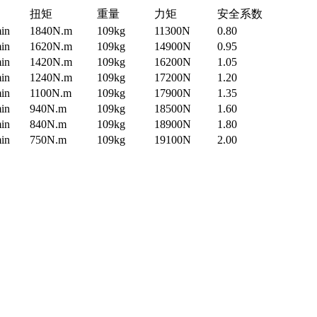
扭矩
重量
力矩
安全系数
min
1840N.m
109kg
11300N
0.80
min
1620N.m
109kg
14900N
0.95
min
1420N.m
109kg
16200N
1.05
min
1240N.m
109kg
17200N
1.20
min
1100N.m
109kg
17900N
1.35
min
940N.m
109kg
18500N
1.60
min
840N.m
109kg
18900N
1.80
min
750N.m
109kg
19100N
2.00