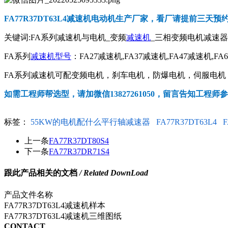
FA77R37DT63L4减速机电动机
生产厂家，看厂请提前三天预
关键词:FA系列减速机与电机_变频
减速机
_三相变频电机减速
FA系列
减速机型号
：FA27减速机,FA37减速机,FA47减速机,FA
FA系列减速机可配变频电机，刹车电机，防爆电机，伺服电机，交
如需工程师帮选型，请加微信13827261050，留言告知工程师
标签：
55KW的电机配什么平行轴减速器
FA77R37DT63L4
F
上一条
FA77R37DT80S4
下一条
FA77R37DR71S4
跟此产品相关的文档
/ Related DownLoad
产品文件名称
FA77R37DT63L4减速机样本
FA77R37DT63L4减速机三维图纸
CONTACT