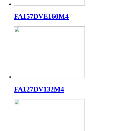
FA157DVE160M4
FA127DV132M4