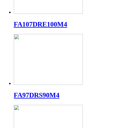
FA107DRE100M4
FA97DRS90M4