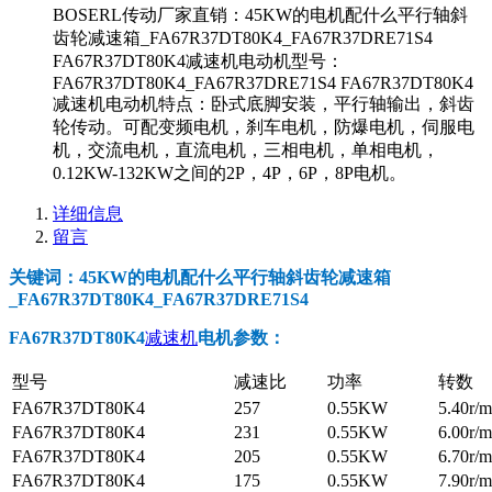
BOSERL传动厂家直销：45KW的电机配什么平行轴斜
齿轮减速箱_FA67R37DT80K4_FA67R37DRE71S4
FA67R37DT80K4减速机电动机型号：
FA67R37DT80K4_FA67R37DRE71S4 FA67R37DT80K4
减速机电动机特点：卧式底脚安装，平行轴输出，斜齿
轮传动。可配变频电机，刹车电机，防爆电机，伺服电
机，交流电机，直流电机，三相电机，单相电机，
0.12KW-132KW之间的2P，4P，6P，8P电机。
详细信息
留言
关键词：45KW的电机配什么平行轴斜齿轮减速箱
_FA67R37DT80K4_FA67R37DRE71S4
FA67R37DT80K4
减速机
电机参数
：
型号
减速比
功率
转数
FA67R37DT80K4
257
0.55KW
5.40r/m
FA67R37DT80K4
231
0.55KW
6.00r/m
FA67R37DT80K4
205
0.55KW
6.70r/m
FA67R37DT80K4
175
0.55KW
7.90r/m