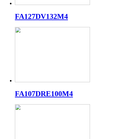
FA127DV132M4
FA107DRE100M4