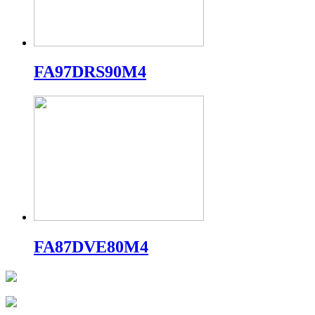
FA97DRS90M4
FA87DVE80M4