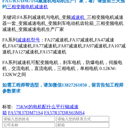
FA57R37DM71S4减速机电动机
生产厂家，看厂请提前三天预
约
三相变频电机减速机
关键词:FA系列减速机与电机_变频
减速机
_三相变频电机减速
器一套_变频减速电机_变频刹车电动机齿轮箱_三相变频电机
减速机_变频减速电机生产厂家
FA系列
减速机型号
：FA27减速机,FA37减速机,FA47减速
机,FA67减速机,FA77减速机,FA87减速机,FA97减速机,FA107减
速机,FA127减速机,FA157减速机
FA系列减速机可配变频电机，刹车电机，防爆电机，伺服电
机，交流电机，直流电机，三相电机，单相电机 0.12KW-
132KW之间
如需工程师帮选型，请加微信13827261050，留言告知工程师
参数要求
标签:
75KW的电机配什么平行轴减速
箱
FA57R37DM71S4
FA57R37DRS63MS4