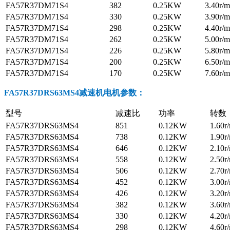
FA57R37DM71S4
382
0.25KW
3.40r/m
FA57R37DM71S4
330
0.25KW
3.90r/m
FA57R37DM71S4
298
0.25KW
4.40r/m
FA57R37DM71S4
262
0.25KW
5.00r/m
FA57R37DM71S4
226
0.25KW
5.80r/m
FA57R37DM71S4
200
0.25KW
6.50r/m
FA57R37DM71S4
170
0.25KW
7.60r/m
FA57R37DRS63MS4减速机电机参数
：
型号
减速比
功率
转数
FA57R37DRS63MS4
851
0.12KW
1.60r
FA57R37DRS63MS4
738
0.12KW
1.90r
FA57R37DRS63MS4
646
0.12KW
2.10r
FA57R37DRS63MS4
558
0.12KW
2.50r
FA57R37DRS63MS4
506
0.12KW
2.70r
FA57R37DRS63MS4
452
0.12KW
3.00r
FA57R37DRS63MS4
426
0.12KW
3.20r
FA57R37DRS63MS4
382
0.12KW
3.60r
FA57R37DRS63MS4
330
0.12KW
4.20r
FA57R37DRS63MS4
298
0.12KW
4.60r