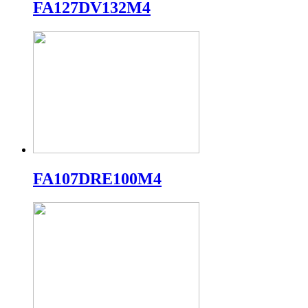
FA127DV132M4
FA107DRE100M4