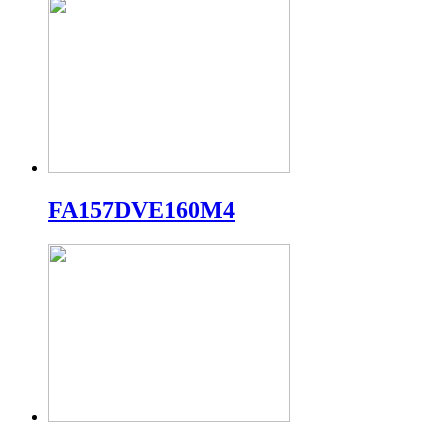
FA157DVE160M4