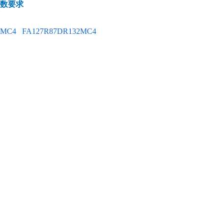
参数要求
0MC4
FA127R87DR132MC4