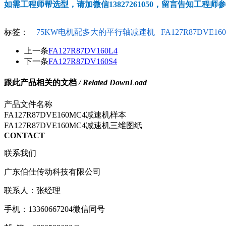
如需工程师帮选型，请加微信13827261050，留言告知工程师
标签：
75KW电机配多大的平行轴减速机
FA127R87DVE16
上一条
FA127R87DV160L4
下一条
FA127R87DV160S4
跟此产品相关的文档
/ Related DownLoad
产品文件名称
FA127R87DVE160MC4减速机样本
FA127R87DVE160MC4减速机三维图纸
CONTACT
联系我们
广东伯仕传动科技有限公司
联系人：张经理
手机：13360667204微信同号