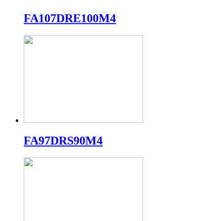
FA107DRE100M4
FA97DRS90M4