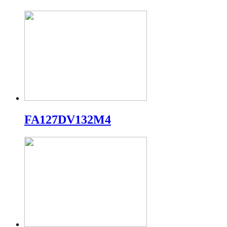
FA127DV132M4