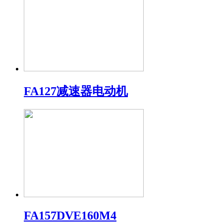
FA127减速器电动机
FA157DVE160M4