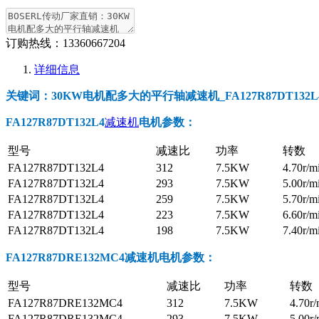
订购热线：
13360667204
详细信息
关键词：30KW电机配多大的平行轴减速机_FA127R87DT132L4_F
FA127R87DT132L4
减速机
电机参数
：
型号
减速比
功率
转数
FA127R87DT132L4
312
7.5KW
4.70r/m
FA127R87DT132L4
293
7.5KW
5.00r/m
FA127R87DT132L4
259
7.5KW
5.70r/m
FA127R87DT132L4
223
7.5KW
6.60r/m
FA127R87DT132L4
198
7.5KW
7.40r/m
FA127R87DRE132MC4减速机电机参数
：
型号
减速比
功率
转数
FA127R87DRE132MC4
312
7.5KW
4.70r/
FA127R87DRE132MC4
293
7.5KW
5.00r/