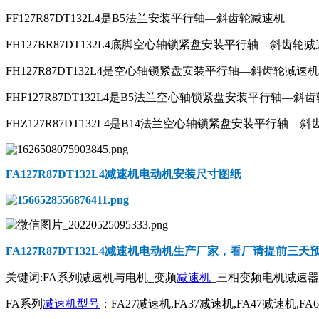
FF127R87DT132L4是B5法兰安装平行轴—斜齿轮减速机
FH127BR87DT132L4底脚空心轴锁紧盘安装平行轴—斜齿轮
FH127R87DT132L4是空心轴锁紧盘安装平行轴—斜齿轮减速机
FHF127R87DT132L4是B5法兰空心轴锁紧盘安装平行轴—斜
FHZ127R87DT132L4是B14法兰空心轴锁紧盘安装平行轴—
FA127R87DT132L4减速机电动机
安装尺寸图纸
FA127R87DT132L4减速机电动机
生产厂家，看厂请提前三天
关键词:FA系列减速机与电机_变频
减速机
_三相变频电机减速
FA系列
减速机型号
：FA27减速机,FA37减速机,FA47减速机,FA