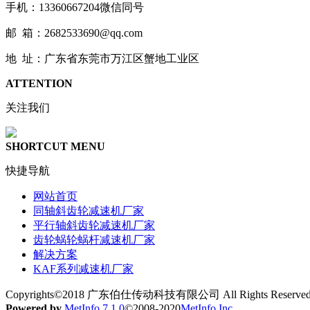
手机：13360667204微信同号
邮 箱：2682533690@qq.com
地 址：广东省东莞市万江区蟹地工业区
ATTENTION
关注我们
SHORTCUT MENU
快捷导航
网站首页
同轴斜齿轮减速机厂家
平行轴斜齿轮减速机厂家
齿轮蜗轮蜗杆减速机厂家
解决方案
KAF系列减速机厂家
Copyrights©2018 广东伯仕传动科技有限公司 All Rights Reserved
Powered by
MetInfo 7.1.0
©2008-2020
MetInfo Inc.