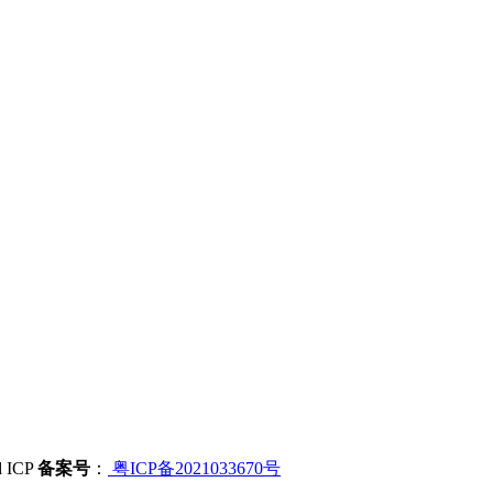
 ICP
备案号
：
粤ICP备2021033670号