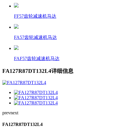
FF57齿轮减速机马达
FA57齿轮减速机马达
FAF57齿轮减速机马达
FA127R87DT132L4详细信息
prev
next
FA127R87DT132L4