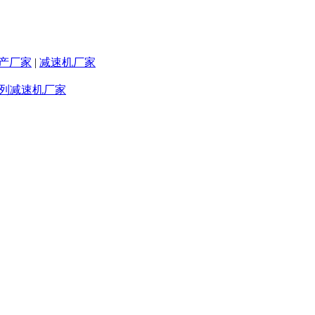
产厂家
|
减速机厂家
系列减速机厂家