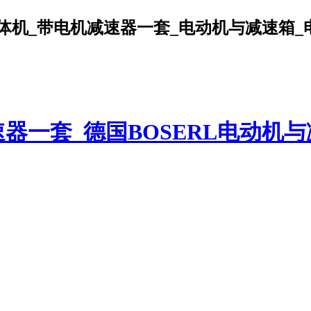
机_带电机减速器一套_电动机与减速箱_电机