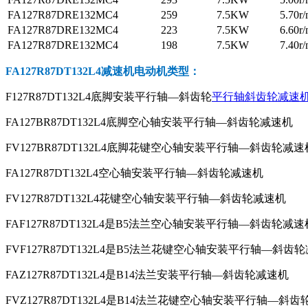
FA127R87DRE132MC4
259
7.5KW
5.70r/
FA127R87DRE132MC4
223
7.5KW
6.60r/
FA127R87DRE132MC4
198
7.5KW
7.40r/
FA127R87DT132L4减速机电动机
类型：
F127R87DT132L4底脚安装平行轴—斜齿轮
平行轴斜齿轮减速
FA127BR87DT132L4底脚空心轴安装平行轴—斜齿轮减速机
FV127BR87DT132L4底脚花键空心轴安装平行轴—斜齿轮减速
FA127R87DT132L4空心轴安装平行轴—斜齿轮减速机
FV127R87DT132L4花键空心轴安装平行轴—斜齿轮减速机
FAF127R87DT132L4是B5法兰空心轴安装平行轴—斜齿轮减速
FVF127R87DT132L4是B5法兰花键空心轴安装平行轴—斜齿
FAZ127R87DT132L4是B14法兰安装平行轴—斜齿轮减速机
FVZ127R87DT132L4是B14法兰花键空心轴安装平行轴—斜