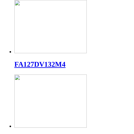
FA127DV132M4