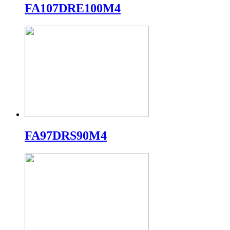
FA107DRE100M4
FA97DRS90M4