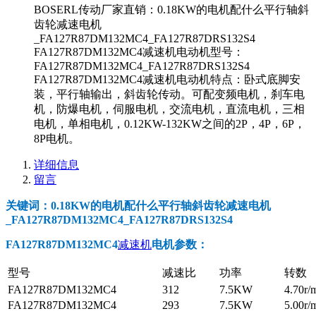
BOSERL传动厂家直销：0.18KW的电机配什么平行轴斜
齿轮减速电机
_FA127R87DM132MC4_FA127R87DRS132S4
FA127R87DM132MC4减速机电动机型号：
FA127R87DM132MC4_FA127R87DRS132S4
FA127R87DM132MC4减速机电动机特点：卧式底脚安
装，平行轴输出，斜齿轮传动。可配变频电机，刹车电
机，防爆电机，伺服电机，交流电机，直流电机，三相
电机，单相电机，0.12KW-132KW之间的2P，4P，6P，
8P电机。
详细信息
留言
关键词：0.18KW的电机配什么平行轴斜齿轮减速电机
_FA127R87DM132MC4_FA127R87DRS132S4
FA127R87DM132MC4
减速机
电机参数
：
型号
减速比
功率
转数
FA127R87DM132MC4
312
7.5KW
4.70r/
FA127R87DM132MC4
293
7.5KW
5.00r/