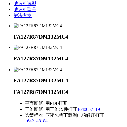
减速机选型
减速机型号
解决方案
FA127R87DM132MC4
FA127R87DM132MC4
FA127R87DM132MC4
FA127R87DM132MC4
平面图纸_用PDF打开
三维图纸_用三维软件打开
1640057119
选型样本_压缩包需下载到电脑解压打开
1642148184