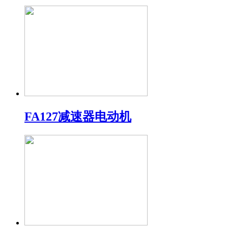
FA127减速器电动机