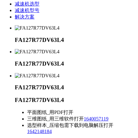
减速机选型
减速机型号
解决方案
FA127R77DV63L4
FA127R77DV63L4
FA127R77DV63L4
FA127R77DV63L4
平面图纸_用PDF打开
三维图纸_用三维软件打开
1640057119
选型样本_压缩包需下载到电脑解压打开
1642148184