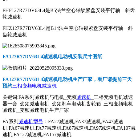
FHF127R77DV63L4是B5法兰空心轴锁紧盘安装平行轴—斜齿
轮减速机
FHZ127R77DV63L4是B14法兰空心轴锁紧盘安装平行轴—斜
齿轮减速机
FA127R77DV63L4减速机电动机
安装尺寸图纸
FA127R77DV63L4减速机电动机
生产厂家，看厂请提前三天
预约
三相变频电机减速机
关键词:FA系列减速机与电机_变频
减速机
_三相变频电机减速
器一套_变频减速电机_变频刹车电动机齿轮箱_三相变频电机
减速机_变频减速电机生产厂家
FA系列
减速机型号
：FA27减速机,FA37减速机,FA47减速
机,FA67减速机,FA77减速机,FA87减速机,FA97减速机,FA107减
速机,FA127减速机,FA157减速机