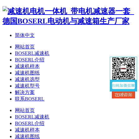
简体中文
网站首页
BOSERL减速机
BOSERL介绍
减速机样本
减速机图纸
减速机选型
减速机型号
解决方案
联系BOSERL
网站首页
BOSERL减速机
BOSERL介绍
减速机样本
减速机图纸