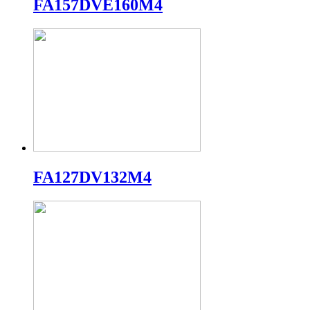
FA157DVE160M4
FA127DV132M4