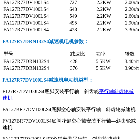
FA127R77DV100LS4
727
2.2KW
2.00r/
FA127R77DV100LS4
648
2.2KW
2.20r/
FA127R77DV100LS4
549
2.2KW
2.60r/
FA127R77DV100LS4
495
2.2KW
2.90r/
FA127R77DV100LS4
428
2.2KW
3.30r/
FA127R77DRN132S4减速机电机参数
：
型号
减速比
功率
转数
FA127R77DRN132S4
428
5.5KW
3.40r/
FA127R77DRN132S4
376
5.5KW
3.90r/
FA127R77DV100LS4减速机电动机
类型：
F127R77DV100LS4底脚安装平行轴—斜齿轮
平行轴斜齿轮减
速机
FA127BR77DV100LS4底脚空心轴安装平行轴—斜齿轮减速机
FV127BR77DV100LS4底脚花键空心轴安装平行轴—斜齿轮减
速机
FA127R77DV100LS4空心轴安装平行轴—斜齿轮减速机