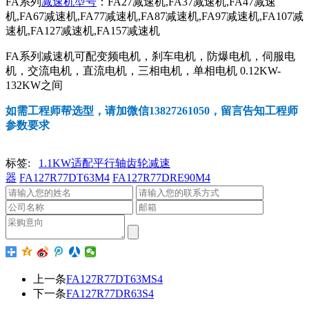
FA系列
减速机型号
：FA27减速机,FA37减速机,FA47减速
机,FA67减速机,FA77减速机,FA87减速机,FA97减速机,FA107减
速机,FA127减速机,FA157减速机
FA系列减速机可配变频电机，刹车电机，防爆电机，伺服电
机，交流电机，直流电机，三相电机，单相电机 0.12KW-
132KW之间
如需工程师帮选型，请加微信13827261050，留言告知工程师
参数要求
标签:
1.1KW适配平行轴齿轮减速
器
FA127R77DT63M4
FA127R77DRE90M4
上一条
FA127R77DT63MS4
下一条
FA127R77DR63S4