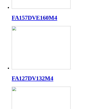
FA157DVE160M4
FA127DV132M4