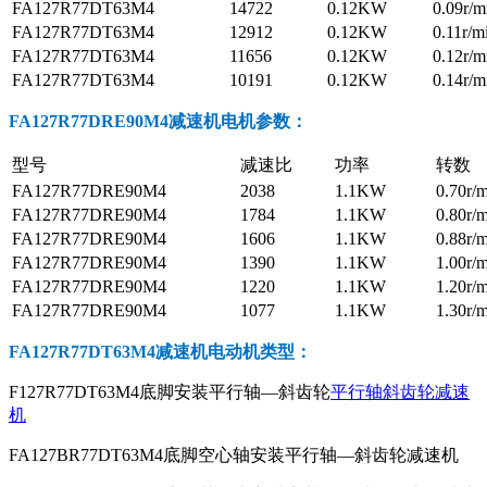
FA127R77DT63M4
14722
0.12KW
0.09r/m
FA127R77DT63M4
12912
0.12KW
0.11r/m
FA127R77DT63M4
11656
0.12KW
0.12r/m
FA127R77DT63M4
10191
0.12KW
0.14r/m
FA127R77DRE90M4减速机电机参数
：
型号
减速比
功率
转数
FA127R77DRE90M4
2038
1.1KW
0.70r/
FA127R77DRE90M4
1784
1.1KW
0.80r/
FA127R77DRE90M4
1606
1.1KW
0.88r/
FA127R77DRE90M4
1390
1.1KW
1.00r/
FA127R77DRE90M4
1220
1.1KW
1.20r/
FA127R77DRE90M4
1077
1.1KW
1.30r/
FA127R77DT63M4减速机电动机
类型：
F127R77DT63M4底脚安装平行轴—斜齿轮
平行轴斜齿轮减速
机
FA127BR77DT63M4底脚空心轴安装平行轴—斜齿轮减速机