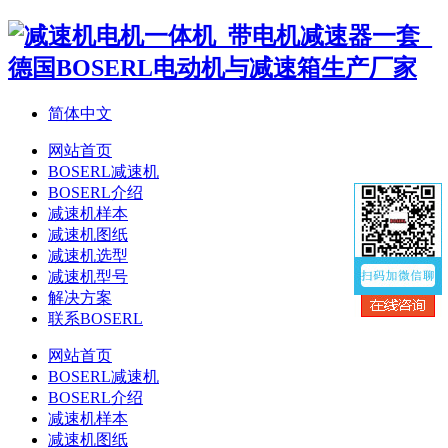
简体中文
网站首页
BOSERL减速机
BOSERL介绍
减速机样本
减速机图纸
减速机选型
减速机型号
解决方案
联系BOSERL
网站首页
BOSERL减速机
BOSERL介绍
减速机样本
减速机图纸