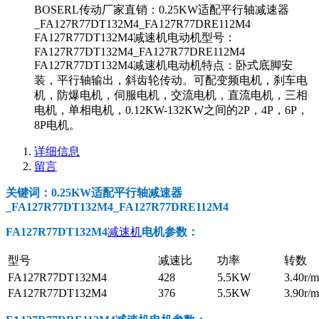
BOSERL传动厂家直销：0.25KW适配平行轴减速器
_FA127R77DT132M4_FA127R77DRE112M4
FA127R77DT132M4减速机电动机型号：
FA127R77DT132M4_FA127R77DRE112M4
FA127R77DT132M4减速机电动机特点：卧式底脚安
装，平行轴输出，斜齿轮传动。可配变频电机，刹车电
机，防爆电机，伺服电机，交流电机，直流电机，三相
电机，单相电机，0.12KW-132KW之间的2P，4P，6P，
8P电机。
详细信息
留言
关键词：0.25KW适配平行轴减速器
_FA127R77DT132M4_FA127R77DRE112M4
FA127R77DT132M4
减速机
电机参数
：
型号
减速比
功率
转数
FA127R77DT132M4
428
5.5KW
3.40r/m
FA127R77DT132M4
376
5.5KW
3.90r/m