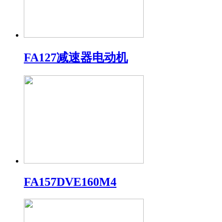
FA127减速器电动机
FA157DVE160M4