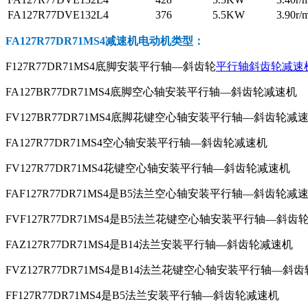
FA127R77DVE132L4
376
5.5KW
3.90r/
FA127R77DR71MS4减速机电动机
类型：
F127R77DR71MS4底脚安装平行轴—斜齿轮
平行轴斜齿轮减速
FA127BR77DR71MS4底脚空心轴安装平行轴—斜齿轮减速机
FV127BR77DR71MS4底脚花键空心轴安装平行轴—斜齿轮减
FA127R77DR71MS4空心轴安装平行轴—斜齿轮减速机
FV127R77DR71MS4花键空心轴安装平行轴—斜齿轮减速机
FAF127R77DR71MS4是B5法兰空心轴安装平行轴—斜齿轮减
FVF127R77DR71MS4是B5法兰花键空心轴安装平行轴—斜齿
FAZ127R77DR71MS4是B14法兰安装平行轴—斜齿轮减速机
FVZ127R77DR71MS4是B14法兰花键空心轴安装平行轴—斜
FF127R77DR71MS4是B5法兰安装平行轴—斜齿轮减速机