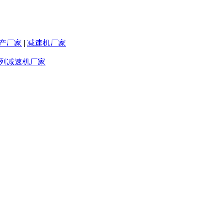
产厂家
|
减速机厂家
系列减速机厂家