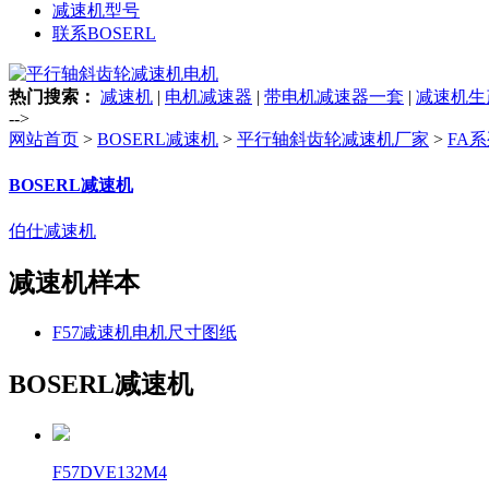
减速机型号
联系BOSERL
热门搜索：
减速机
|
电机减速器
|
带电机减速器一套
|
减速机生
-->
网站首页
>
BOSERL减速机
>
平行轴斜齿轮减速机厂家
>
FA
BOSERL减速机
伯仕减速机
减速机样本
F57减速机电机尺寸图纸
BOSERL减速机
F57DVE132M4