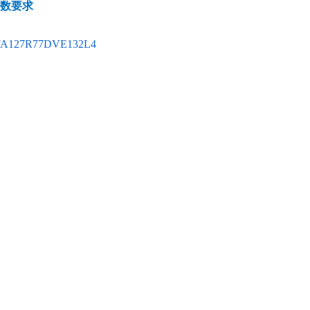
参数要求
FA127R77DVE132L4