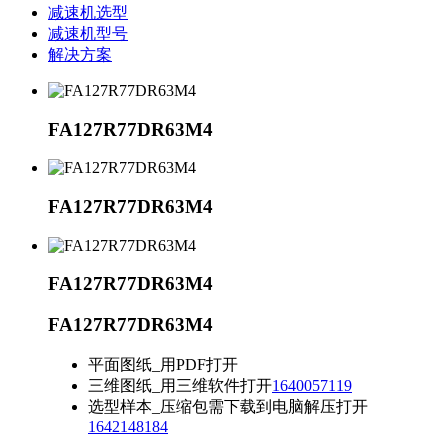
减速机选型
减速机型号
解决方案
FA127R77DR63M4
FA127R77DR63M4
FA127R77DR63M4
FA127R77DR63M4
平面图纸_用PDF打开
三维图纸_用三维软件打开
1640057119
选型样本_压缩包需下载到电脑解压打开
1642148184