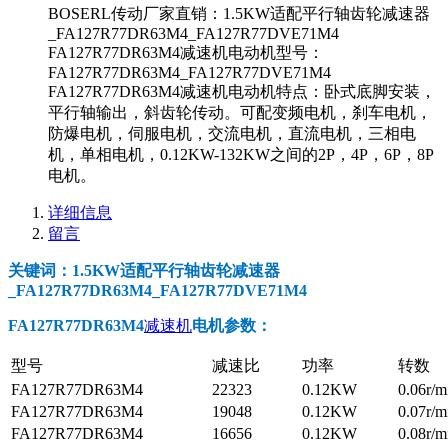
BOSERL传动厂家直销：1.5KW适配平行轴齿轮减速器
_FA127R77DR63M4_FA127R77DVE71M4
FA127R77DR63M4减速机电动机型号：
FA127R77DR63M4_FA127R77DVE71M4
FA127R77DR63M4减速机电动机特点：卧式底脚安装，
平行轴输出，斜齿轮传动。可配变频电机，刹车电机，
防爆电机，伺服电机，交流电机，直流电机，三相电
机，单相电机，0.12KW-132KW之间的2P，4P，6P，8P
电机。
详细信息
留言
关键词：1.5KW适配平行轴齿轮减速器
_FA127R77DR63M4_FA127R77DVE71M4
FA127R77DR63M4
减速机
电机参数
：
型号
减速比
功率
转数
FA127R77DR63M4
22323
0.12KW
0.06r/m
FA127R77DR63M4
19048
0.12KW
0.07r/m
FA127R77DR63M4
16656
0.12KW
0.08r/m