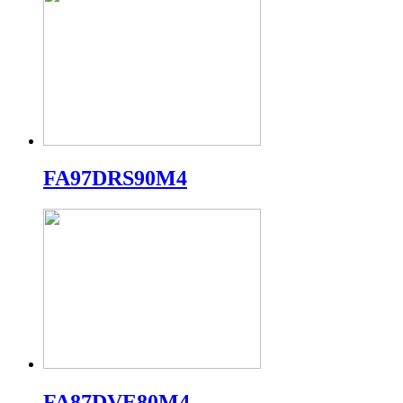
FA97DRS90M4
FA87DVE80M4