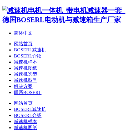
简体中文
网站首页
BOSERL减速机
BOSERL介绍
减速机样本
减速机图纸
减速机选型
减速机型号
解决方案
联系BOSERL
网站首页
BOSERL减速机
BOSERL介绍
减速机样本
减速机图纸