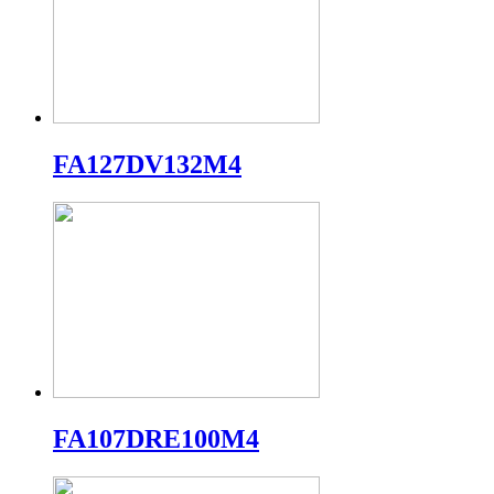
FA127DV132M4
FA107DRE100M4