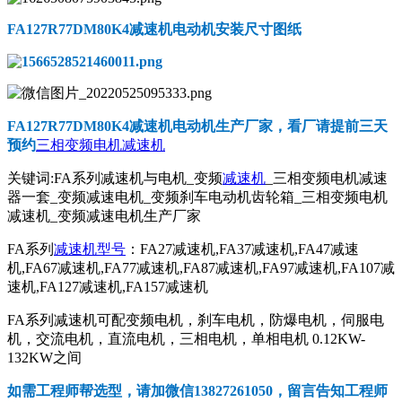
FA127R77DM80K4减速机电动机
安装尺寸图纸
FA127R77DM80K4减速机电动机
生产厂家，看厂请提前三天
预约
三相变频电机减速机
关键词:FA系列减速机与电机_变频
减速机
_三相变频电机减速
器一套_变频减速电机_变频刹车电动机齿轮箱_三相变频电机
减速机_变频减速电机生产厂家
FA系列
减速机型号
：FA27减速机,FA37减速机,FA47减速
机,FA67减速机,FA77减速机,FA87减速机,FA97减速机,FA107减
速机,FA127减速机,FA157减速机
FA系列减速机可配变频电机，刹车电机，防爆电机，伺服电
机，交流电机，直流电机，三相电机，单相电机 0.12KW-
132KW之间
如需工程师帮选型，请加微信13827261050，留言告知工程师