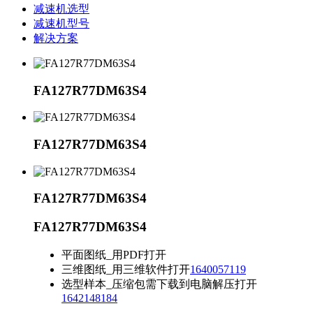
减速机选型
减速机型号
解决方案
FA127R77DM63S4
FA127R77DM63S4
FA127R77DM63S4
FA127R77DM63S4
平面图纸_用PDF打开
三维图纸_用三维软件打开
1640057119
选型样本_压缩包需下载到电脑解压打开
1642148184