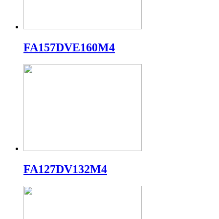
FA157DVE160M4
FA127DV132M4