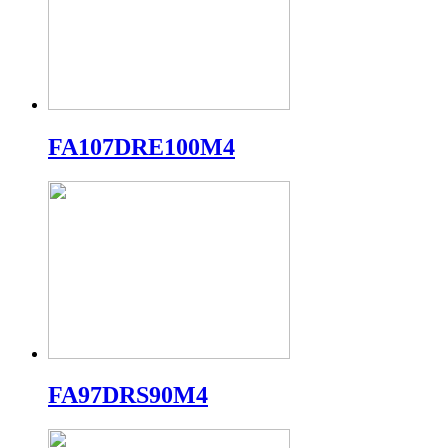
FA107DRE100M4
FA97DRS90M4