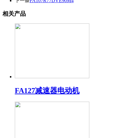
下一条
FA107R77DVE90M4
相关产品
FA127减速器电动机