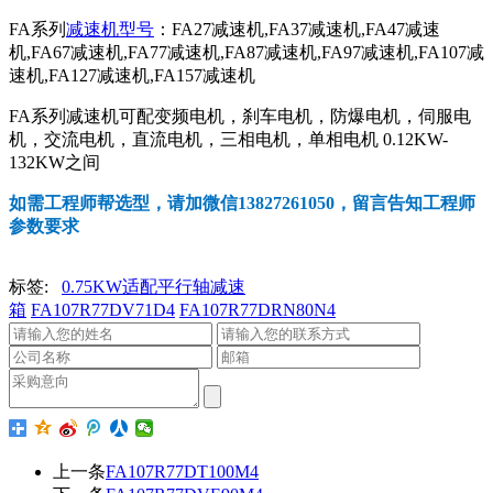
FA系列
减速机型号
：FA27减速机,FA37减速机,FA47减速
机,FA67减速机,FA77减速机,FA87减速机,FA97减速机,FA107减
速机,FA127减速机,FA157减速机
FA系列减速机可配变频电机，刹车电机，防爆电机，伺服电
机，交流电机，直流电机，三相电机，单相电机 0.12KW-
132KW之间
如需工程师帮选型，请加微信13827261050，留言告知工程师
参数要求
标签:
0.75KW适配平行轴减速
箱
FA107R77DV71D4
FA107R77DRN80N4
上一条
FA107R77DT100M4