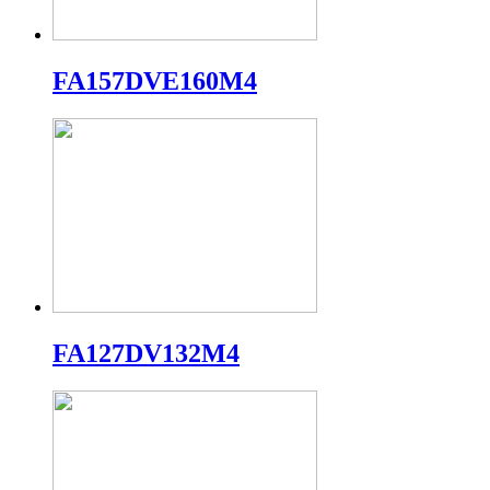
FA157DVE160M4
FA127DV132M4