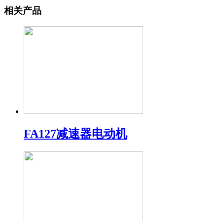
相关产品
FA127减速器电动机