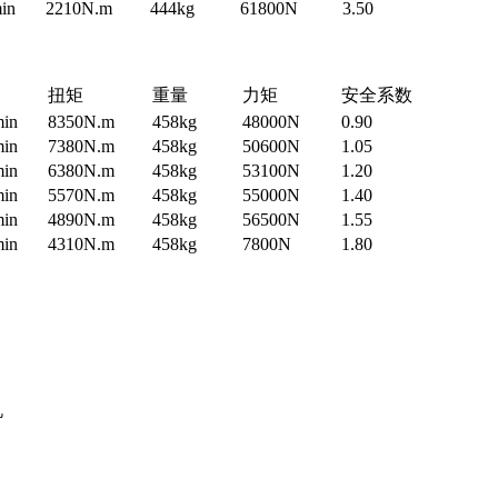
min
2210N.m
444kg
61800N
3.50
扭矩
重量
力矩
安全系数
min
8350N.m
458kg
48000N
0.90
min
7380N.m
458kg
50600N
1.05
min
6380N.m
458kg
53100N
1.20
min
5570N.m
458kg
55000N
1.40
min
4890N.m
458kg
56500N
1.55
min
4310N.m
458kg
7800N
1.80
机