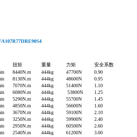
107R77DRE90S4
扭矩
重量
力矩
安全系数
min
8440N.m
444kg
47700N
0.90
min
8130N.m
444kg
48600N
0.95
min
7070N.m
444kg
51400N
1.10
min
6080N.m
444kg
53800N
1.25
min
5290N.m
444kg
55700N
1.45
min
4850N.m
444kg
56600N
1.60
min
3670N.m
444kg
59100N
2.10
min
3250N.m
444kg
59900N
2.40
min
2950N.m
444kg
60500N
2.60
min
2540N.m
444kg
61200N
3.00