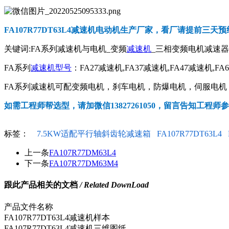
FA107R77DT63L4减速机电动机
生产厂家，看厂请提前三天预
关键词:FA系列减速机与电机_变频
减速机
_三相变频电机减速
FA系列
减速机型号
：FA27减速机,FA37减速机,FA47减速机,FA
FA系列减速机可配变频电机，刹车电机，防爆电机，伺服电机，交
如需工程师帮选型，请加微信13827261050，留言告知工程师
标签：
7.5KW适配平行轴斜齿轮减速箱
FA107R77DT63L4
上一条
FA107R77DM63L4
下一条
FA107R77DM63M4
跟此产品相关的文档
/ Related DownLoad
产品文件名称
FA107R77DT63L4减速机样本
FA107R77DT63L4减速机三维图纸