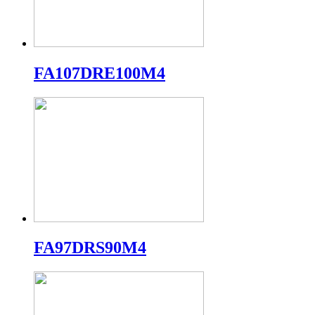
FA107DRE100M4
FA97DRS90M4