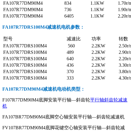
FA107R77DM90M4
834
1.1KW
1.70r/
FA107R77DM90M4
736
1.1KW
1.90r/
FA107R77DM90M4
6405
1.1KW
2.20r/
FA107R77DRS100M4减速机电机参数
：
型号
减速比
功率
转数
FA107R77DRS100M4
560
2.2KW
2.50r/
FA107R77DRS100M4
489
2.2KW
2.90r/
FA107R77DRS100M4
640
2.2KW
2.20r/
FA107R77DRS100M4
436
2.2KW
3.30r/
FA107R77DRS100M4
370
2.2KW
3.80r/
FA107R77DRS100M4
333
2.2KW
4.30r/
FA107R77DM90M4减速机电动机
类型：
F107R77DM90M4底脚安装平行轴—斜齿轮
平行轴斜齿轮减速
机
FA107BR77DM90M4底脚空心轴安装平行轴—斜齿轮减速机
FV107BR77DM90M4底脚花键空心轴安装平行轴—斜齿轮减