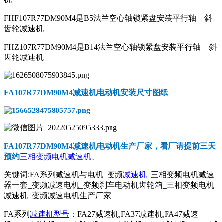
FHF107R77DM90M4是B5法兰空心轴锁紧盘安装平行轴—斜
齿轮减速机
FHZ107R77DM90M4是B14法兰空心轴锁紧盘安装平行轴—斜
齿轮减速机
FA107R77DM90M4减速机电动机
安装尺寸图纸
FA107R77DM90M4减速机电动机
生产厂家，看厂请提前三天
预约
三相变频电机减速机
、
关键词:FA系列减速机与电机_变频
减速机
_三相变频电机减速
器一套_变频减速电机_变频刹车电动机齿轮箱_三相变频电机
减速机_变频减速电机生产厂家
FA系列
减速机型号
：FA27减速机,FA37减速机,FA47减速