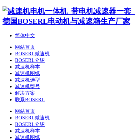
简体中文
网站首页
BOSERL减速机
BOSERL介绍
减速机样本
减速机图纸
减速机选型
减速机型号
解决方案
联系BOSERL
网站首页
BOSERL减速机
BOSERL介绍
减速机样本
减速机图纸