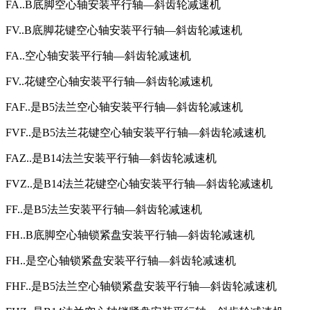
FA..B底脚空心轴安装平行轴—斜齿轮减速机
FV..B底脚花键空心轴安装平行轴—斜齿轮减速机
FA..空心轴安装平行轴—斜齿轮减速机
FV..花键空心轴安装平行轴—斜齿轮减速机
FAF..是B5法兰空心轴安装平行轴—斜齿轮减速机
FVF..是B5法兰花键空心轴安装平行轴—斜齿轮减速机
FAZ..是B14法兰安装平行轴—斜齿轮减速机
FVZ..是B14法兰花键空心轴安装平行轴—斜齿轮减速机
FF..是B5法兰安装平行轴—斜齿轮减速机
FH..B底脚空心轴锁紧盘安装平行轴—斜齿轮减速机
FH..是空心轴锁紧盘安装平行轴—斜齿轮减速机
FHF..是B5法兰空心轴锁紧盘安装平行轴—斜齿轮减速机