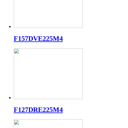
F157DVE225M4
F127DRE225M4