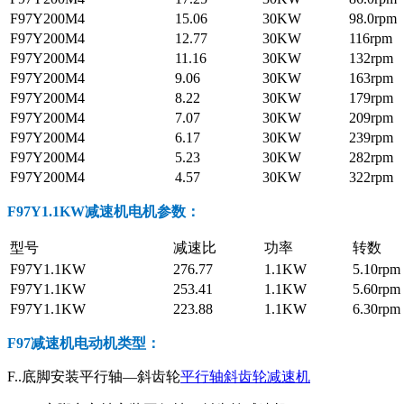
F97Y200M4
15.06
30KW
98.0rpm
F97Y200M4
12.77
30KW
116rpm
F97Y200M4
11.16
30KW
132rpm
F97Y200M4
9.06
30KW
163rpm
F97Y200M4
8.22
30KW
179rpm
F97Y200M4
7.07
30KW
209rpm
F97Y200M4
6.17
30KW
239rpm
F97Y200M4
5.23
30KW
282rpm
F97Y200M4
4.57
30KW
322rpm
F97Y1.1KW
减速机电机参数
：
型号
减速比
功率
转数
F97Y1.1KW
276.77
1.1KW
5.10rpm
F97Y1.1KW
253.41
1.1KW
5.60rpm
F97Y1.1KW
223.88
1.1KW
6.30rpm
F97减速机电动机
类型：
F..底脚安装平行轴—斜齿轮
平行轴斜齿轮减速机