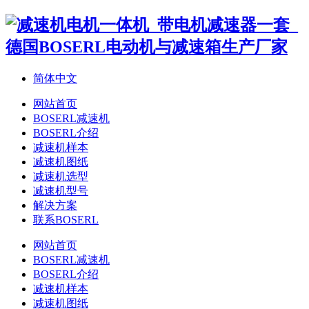
简体中文
网站首页
BOSERL减速机
BOSERL介绍
减速机样本
减速机图纸
减速机选型
减速机型号
解决方案
联系BOSERL
网站首页
BOSERL减速机
BOSERL介绍
减速机样本
减速机图纸