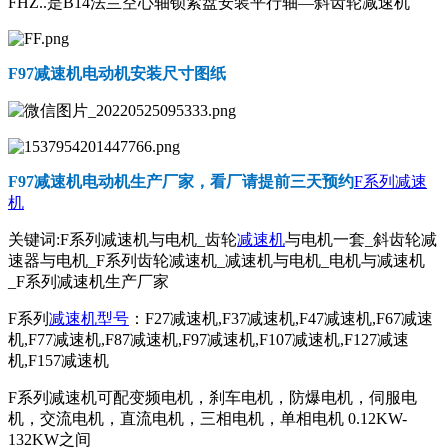
FHZ..是B14法兰空心轴锁紧盘安装平行轴—斜齿轮减速机
F97减速机电动机
安装尺寸图纸
F97减速机电动机
生产厂家，看厂请提前三天预约
F系列减速
机
关键词:F系列减速机与电机_齿轮
减速机
与电机一套_斜齿轮减
速器与电机_F系列齿轮减速机_减速机与电机_电机与减速机
_F系列减速机生产厂家
F系列
减速机型号
：F27减速机,F37减速机,F47减速机,F67减速
机,F77减速机,F87减速机,F97减速机,F107减速机,F127减速
机,F157减速机
F系列减速机可配变频电机，刹车电机，防爆电机，伺服电
机，交流电机，直流电机，三相电机，单相电机 0.12KW-
132KW之间