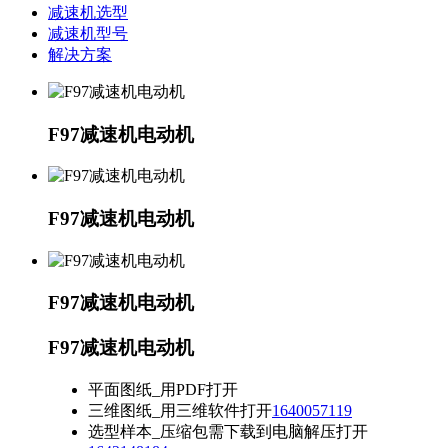
减速机选型
减速机型号
解决方案
F97减速机电动机
F97减速机电动机
F97减速机电动机
F97减速机电动机
平面图纸_用PDF打开
三维图纸_用三维软件打开
1640057119
选型样本_压缩包需下载到电脑解压打开