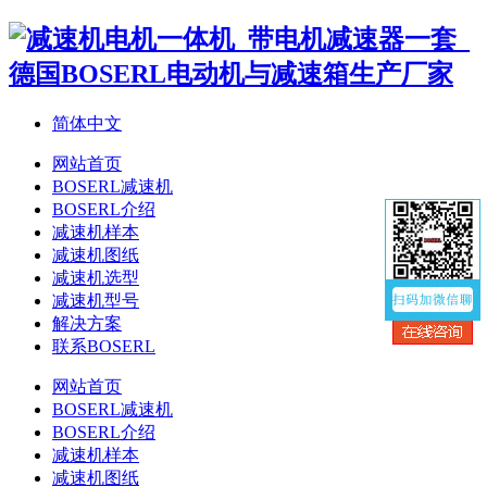
简体中文
网站首页
BOSERL减速机
BOSERL介绍
减速机样本
减速机图纸
减速机选型
减速机型号
解决方案
联系BOSERL
网站首页
BOSERL减速机
BOSERL介绍
减速机样本
减速机图纸